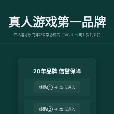
真人游戏第一品牌
严格遵守澳门博彩监察协调局（DICJ）许可并受其监管
20年品牌 信誉保障
线路① → 点击进入
线路② → 点击进入